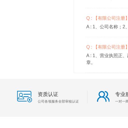
Q : 【有限公司注
A :
1、公司名称；2
Q : 【有限公司注
A :
1、营业执照正、
章。
资质认证
专业
公司各项服务全部审核认证
一对一