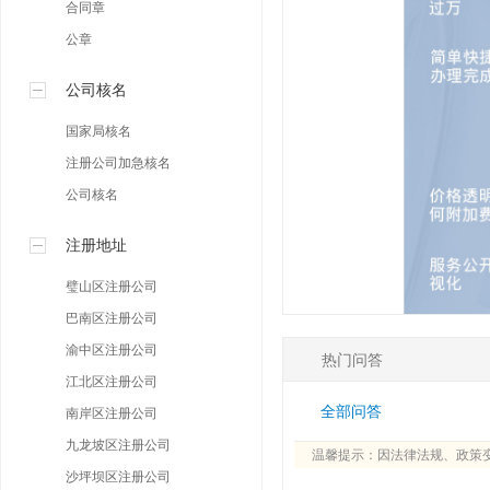
合同章
公章
公司核名
国家局核名
注册公司加急核名
公司核名
注册地址
璧山区注册公司
巴南区注册公司
渝中区注册公司
热门问答
江北区注册公司
全部问答
南岸区注册公司
九龙坡区注册公司
温馨提示：因法律法规、政策
沙坪坝区注册公司