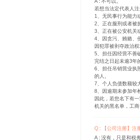
A :
不可以。
若想当法定代表人注
1、无民事行为能力
2、正在服刑或者被
3、正在被公安机关
4、因贪污、贿赂、
因犯罪被剥夺政治权
5、担任因经营不善
完结之日起未逾3年
6、担任吊销营业执
的人。
7、个人负债数额较
8、因逾期未参加年
因此，若您名下有一
机关的黑名单，工商
Q : 【公司注册】
A :
没有，只是和税