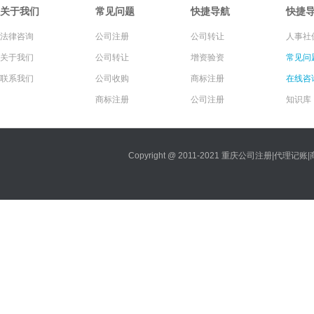
关于我们
常见问题
快捷导航
快捷
法律咨询
公司注册
公司转让
人事社
关于我们
公司转让
增资验资
常见问
联系我们
公司收购
商标注册
在线咨
商标注册
公司注册
知识库
Copyright @ 2011-2021 重庆公司注册|代理记账