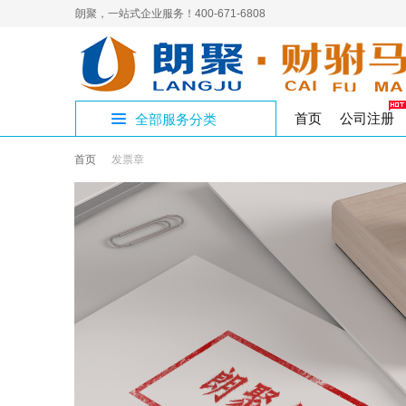
朗聚，一站式企业服务！400-671-6808
首页
公司注册
全部服务分类
首页
发票章
公
公
人
补
进
员
4
开设公司专区
制章刻章
公司注销
人力资源
代理记账
企业社保
网络营销
商标
商
公
国
解
三
国
集
公司核名
公司变更
食品医疗
税务代办
高端建站
变更注销专区
注
作
工
工作居住证
著作权
璧
经
验
注册地址
影视演出
审计验资
资质许可专区
九
实
版权专利
渝
出
企
文化出版
税收筹划
知识产权专区
香
公司注册
S
增值电信
股
财税服务专区