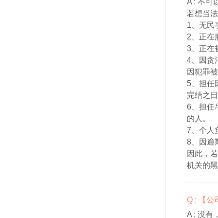
A :
不可
若想当法
1、无民
2、正在
3、正在
4、因贪
因犯罪被
5、担任
完结之日
6、担任
的人。
7、个人
8、因逾
因此，若
机关的黑
Q : 
A :
没有