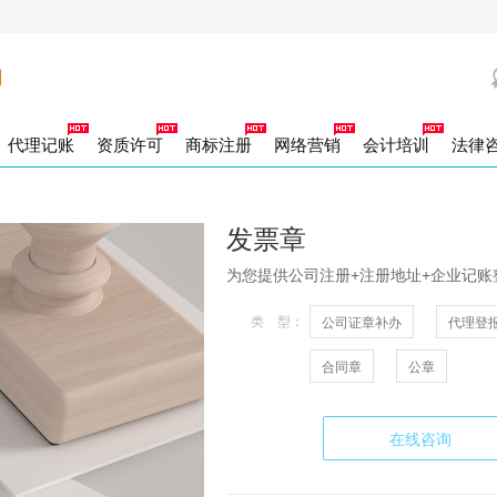
代理记账
资质许可
商标注册
网络营销
会计培训
法律
司证章补办
司账户注销
力资源许可证
办商标证书
出口企业记账
工新参保
00电话
营销策划
社保补缴
代理登报
外资公司注销
商标驳回复审
劳务派遣许可证
一般纳税人企业记账
百度竞价
社保增减人员
法人专用章
合资公司注销
商标宽展
网络推广
小规模企业记账
财务专用章
参保人员信息变化
商标续展
一般纳税人注销
发票章
商标许可备案
社保销户
合同章
小规模纳税人
商标注销
社保信
公章
标转让
积金开户
商标变更
社保开户
发票章
家局核名
除异常名录
类医疗器械
地税报道
团官网
企业官网
注册公司加急核名
年度企业汇算清缴
外资公司变更
二类医疗器械
跨区变更
食品经营许可证
公司核名
税控托管
经营范围变更
税控申请
银行开户
注册地址变更
为您提供公司注册+注册地址+企业记账
册资金变更
品著作权
作居住证单位开户
软件著作权
高管变更
名称变更
类 型：
公司证章补办
代理登
山区注册公司
营性演出许可证
资报告
财务审计
巴南区注册公司
广播电视节目制作许可
渝中区注册公司
江北区注册公司
南岸区
龙坡区注册公司
用新型专利
发明专利
沙坪坝区注册公司
外观设计专利
大渡口区注册公司
北碚区注册公司
合同章
公章
北区注册公司
版物许可申请
业合理节税
在线咨询
港公司设立
外商独资公司注册
个人独资企业设立
合伙企业设立
分公司
P经营许可证
ISP经营许可证
ICP经营许可证
份公司注册
集团公司注册
外资公司注册
内资公司注册