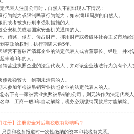
以。
定代表人注册公司时，自然人不能出现以下情况：
事行为能力或限制民事行为能力，如未满18周岁的自然人。
服刑或者被执行刑事强制措施的人；
被公安机关或者国家安全机关通缉的人。
污、贿赂、侵占、侵占财产、挪用财产或者破坏社会主义市场经
剥夺政治权利，执行期满未逾5年。
因经营不善破产清算企业的法定代表人或者董事长、经理，并对
起未逾3年的人。
吊销营业执照企业的法定代表人，并对该企业违法行为负有个人
负债数额较大，到期未清偿的人。
期未参加年检被吊销营业执照企业的法定代表人的人。
您名下有一家被营业执照被吊销的公司，则无法作为法定代表人
名单，工商一般3年自动解除，税务必须缴纳罚款后才能解除。
【公司注册】注册资金对后期税收有影响吗？
，只是和税务报道时一次性缴纳的资本印花税有关系。