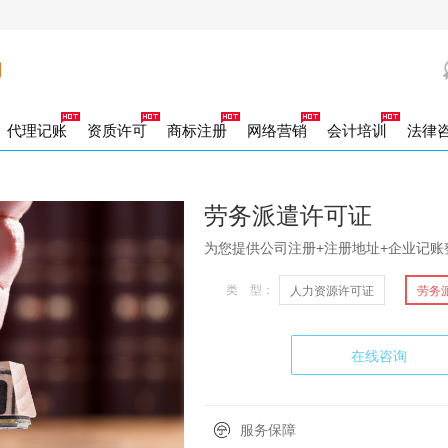
代理记账
资质许可
商标注册
网络营销
会计培训
法律
司证章补办
司账户注销
力资源许可证
办商标证书
出口企业记账
工新参保
00电话
营销策划
社保补缴
代理登报
外资公司注销
商标驳回复审
劳务派遣许可证
一般纳税人企业记账
百度竞价
社保增减人员
法人专用章
合资公司注销
商标宽展
网络推广
小规模企业记账
财务专用章
参保人员信息变化
商标续展
一般纳税人注销
发票章
商标许可备案
社保销户
合同章
小规模纳税人
商标注销
社保信
公章
标转让
积金开户
商标变更
社保开户
劳务派遣许可证
家局核名
除异常名录
类医疗器械
地税报道
团官网
企业官网
注册公司加急核名
年度企业汇算清缴
外资公司变更
二类医疗器械
跨区变更
食品经营许可证
公司核名
税控托管
经营范围变更
税控申请
银行开户
注册地址变更
为您提供公司注册+注册地址+企业记账
册资金变更
品著作权
作居住证单位开户
软件著作权
高管变更
名称变更
类 型：
人力资源许可证
劳务
山区注册公司
营性演出许可证
资报告
财务审计
巴南区注册公司
广播电视节目制作许可
渝中区注册公司
江北区注册公司
南岸区
龙坡区注册公司
用新型专利
发明专利
沙坪坝区注册公司
外观设计专利
大渡口区注册公司
北碚区注册公司
北区注册公司
版物许可申请
业合理节税
在线咨询
港公司设立
外商独资公司注册
个人独资企业设立
合伙企业设立
分公司
P经营许可证
ISP经营许可证
ICP经营许可证
份公司注册
集团公司注册
外资公司注册
内资公司注册
服务保障