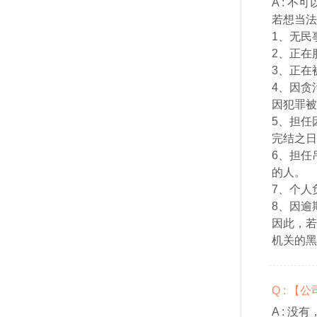
A :
不可
若想当法
1、无民
2、正在
3、正在
4、因贪
因犯罪被
5、担任
完结之日
6、担任
的人。
7、个人
8、因逾
因此，若
机关的黑
Q : 
A :
没有