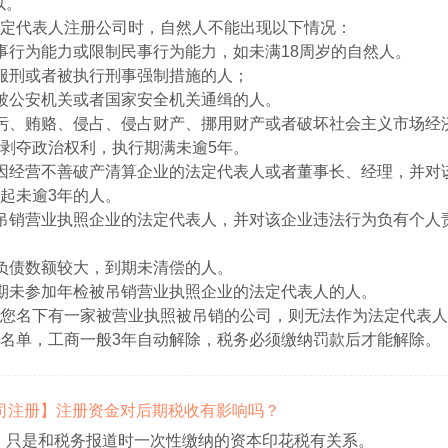
以。
定代表人注册公司时，自然人不能出现以下情况：
事行为能力或限制民事行为能力，如未满18周岁的自然人。
服刑或者被执行刑事强制措施的人；
被公安机关或者国家安全机关通缉的人。
污、贿赂、侵占、侵占财产、挪用财产或者破坏社会主义市场经
剥夺政治权利，执行期满未逾5年。
因经营不善破产清算企业的法定代表人或者董事长、经理，并对
起未逾3年的人。
吊销营业执照企业的法定代表人，并对该企业违法行为负有个人
负债数额较大，到期未清偿的人。
期未参加年检被吊销营业执照企业的法定代表人的人。
您名下有一家被营业执照被吊销的公司，则无法作为法定代表人
名单，工商一般3年自动解除，税务必须缴纳罚款后才能解除。
【公司注册】注册资金对后期税收有影响吗？
，只是和税务报道时一次性缴纳的资本印花税有关系。