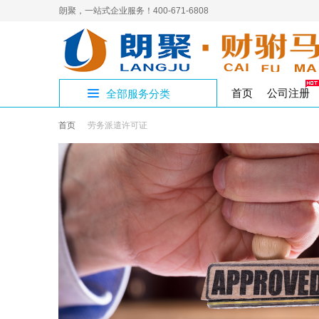
朗聚，一站式企业服务！400-671-6808
首页
公司注册
全部服务分类
首页
劳务派遣许可证
公
公
人
补
进
员
4
开设公司专区
制章刻章
公司注销
人力资源
代理记账
企业社保
网络营销
商标
商
公
国
解
三
国
集
公司核名
公司变更
食品医疗
税务代办
高端建站
变更注销专区
注
作
工
工作居住证
著作权
璧
经
验
注册地址
影视演出
审计验资
资质许可专区
九
实
版权专利
渝
出
企
文化出版
税收筹划
知识产权专区
香
公司注册
S
增值电信
股
财税服务专区