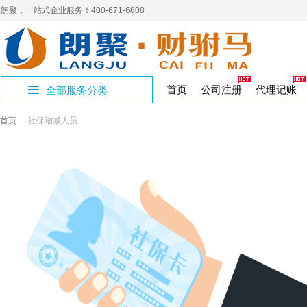
朗聚，一站式企业服务！400-671-6808
首页
公司注册
代理记账
全部服务分类
首页
社保增减人员
公司证章补办
公司账户注销
人力资源许可证
补办商标证书
进出口企业记账
员工新参保
400电话
营销
社
开设公司专区
制章刻章
公司注销
人力资源
代理记账
企业社保
网络营销
商标
商标转让
公积金开户
商标
社
国家局核名
解除异常名录
三类医疗器械
国地税报道
集团官网
企业
注
年
公司核名
公司变更
食品医疗
税务代办
高端建站
变更注销专区
注册资金变更
作品著作权
工作居住证单位
软
工作居住证
著作权
璧山区注册公司
经营性演出许可
验资报告
财务
注册地址
影视演出
审计验资
资质许可专区
九龙坡区注册公
实用新型专利
版权专利
渝北区注册公司
出版物许可申请
企业合理节税
文化出版
税收筹划
知识产权专区
香港公司设立
公司注册
SP经营许可证
增值电信
股份公司注册
财税服务专区