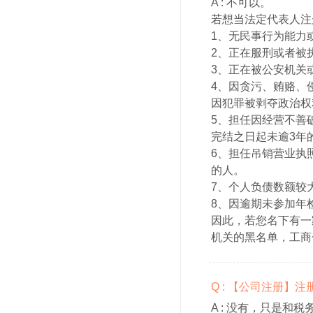
A :
不可以。
若想当法定代表人注
1、无民事行为能力
2、正在服刑或者被
3、正在被公安机关
4、因贪污、贿赂、
因犯罪被剥夺政治权
5、担任因经营不善
完结之日起未逾3年
6、担任吊销营业执
的人。
7、个人负债数额较
8、因逾期未参加年
因此，若您名下有一
机关的黑名单，工商
Q : 【公司注册】
A :
没有，只是和税