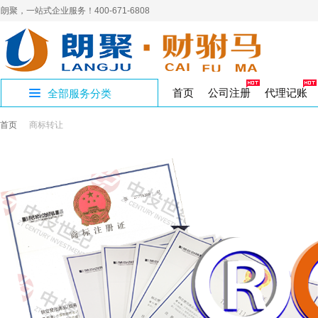
朗聚，一站式企业服务！400-671-6808
首页
公司注册
代理记账
全部服务分类
首页
商标转让
公司证章补办
公司账户注销
人力资源许可证
补办商标证书
进出口企业记账
员工新参保
400电话
营销
社
开设公司专区
制章刻章
公司注销
人力资源
代理记账
企业社保
网络营销
商标
商标转让
公积金开户
商标
社
国家局核名
解除异常名录
三类医疗器械
国地税报道
集团官网
企业
注
年
公司核名
公司变更
食品医疗
税务代办
高端建站
变更注销专区
注册资金变更
作品著作权
工作居住证单位
软
工作居住证
著作权
璧山区注册公司
经营性演出许可
验资报告
财务
注册地址
影视演出
审计验资
资质许可专区
九龙坡区注册公
实用新型专利
版权专利
渝北区注册公司
出版物许可申请
企业合理节税
文化出版
税收筹划
知识产权专区
香港公司设立
公司注册
SP经营许可证
增值电信
股份公司注册
财税服务专区