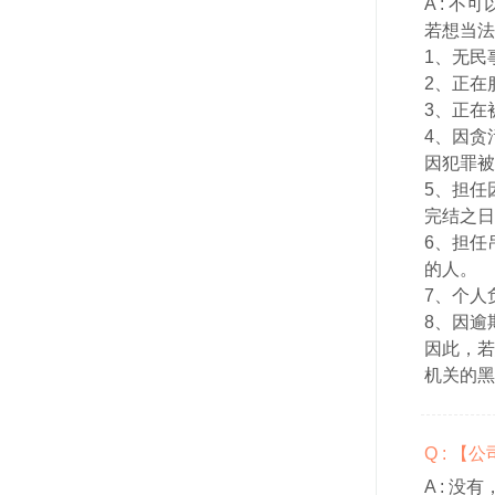
A :
不可
若想当法
1、无民
2、正在
3、正在
4、因贪
因犯罪被
5、担任
完结之日
6、担任
的人。
7、个人
8、因逾
因此，若
机关的黑
Q : 
A :
没有