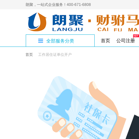
朗聚，一站式企业服务！400-671-6808
首页
公司注册
全部服务分类
首页
工作居住证单位开户
公
公
人
补
进
员
4
开设公司专区
制章刻章
公司注销
人力资源
代理记账
企业社保
网络营销
商标
商
公
国
解
三
国
集
公司核名
公司变更
食品医疗
税务代办
高端建站
变更注销专区
注
作
工
工作居住证
著作权
璧
经
验
注册地址
影视演出
审计验资
资质许可专区
九
实
版权专利
渝
出
企
文化出版
税收筹划
知识产权专区
香
公司注册
S
增值电信
股
财税服务专区