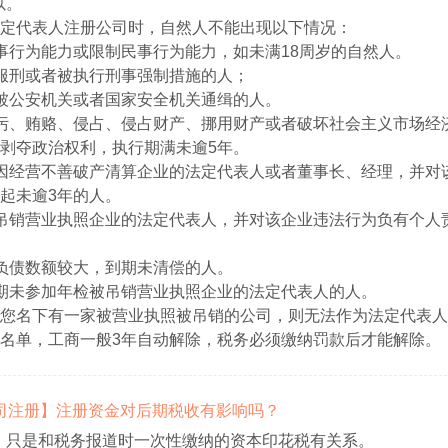
以。
定代表人注册公司时，自然人不能出现以下情况：
事行为能力或限制民事行为能力，如未满18周岁的自然人。
服刑或者被执行刑事强制措施的人；
被公安机关或者国家安全机关通缉的人。
污、贿赂、侵占、侵占财产、挪用财产或者破坏社会主义市场经
剥夺政治权利，执行期满未逾5年。
因经营不善破产清算企业的法定代表人或者董事长、经理，并对
起未逾3年的人。
吊销营业执照企业的法定代表人，并对该企业违法行为负有个人
负债数额较大，到期未清偿的人。
期未参加年检被吊销营业执照企业的法定代表人的人。
您名下有一家被营业执照被吊销的公司，则无法作为法定代表人
名单，工商一般3年自动解除，税务必须缴纳罚款后才能解除。
【公司注册】注册资金对后期税收有影响吗？
，只是和税务报道时一次性缴纳的资本印花税有关系。