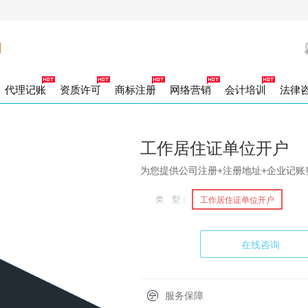
代理记账
资质许可
商标注册
网络营销
会计培训
法律
司证章补办
司账户注销
力资源许可证
办商标证书
出口企业记账
工新参保
00电话
营销策划
社保补缴
代理登报
外资公司注销
商标驳回复审
劳务派遣许可证
一般纳税人企业记账
百度竞价
社保增减人员
法人专用章
合资公司注销
商标宽展
网络推广
小规模企业记账
财务专用章
参保人员信息变化
商标续展
一般纳税人注销
发票章
商标许可备案
社保销户
合同章
小规模纳税人
商标注销
社保信
公章
标转让
积金开户
商标变更
社保开户
工作居住证单位开户
家局核名
除异常名录
类医疗器械
地税报道
团官网
企业官网
注册公司加急核名
年度企业汇算清缴
外资公司变更
二类医疗器械
跨区变更
食品经营许可证
公司核名
税控托管
经营范围变更
税控申请
银行开户
注册地址变更
为您提供公司注册+注册地址+企业记账
册资金变更
品著作权
作居住证单位开户
软件著作权
高管变更
名称变更
类 型：
工作居住证单位开户
山区注册公司
营性演出许可证
资报告
财务审计
巴南区注册公司
广播电视节目制作许可
渝中区注册公司
江北区注册公司
南岸区
龙坡区注册公司
用新型专利
发明专利
沙坪坝区注册公司
外观设计专利
大渡口区注册公司
北碚区注册公司
北区注册公司
版物许可申请
业合理节税
在线咨询
港公司设立
外商独资公司注册
个人独资企业设立
合伙企业设立
分公司
P经营许可证
ISP经营许可证
ICP经营许可证
份公司注册
集团公司注册
外资公司注册
内资公司注册
服务保障