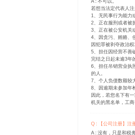
A :
不可以。
若想当法定代表人注
1、无民事行为能力
2、正在服刑或者被
3、正在被公安机关
4、因贪污、贿赂、
因犯罪被剥夺政治权
5、担任因经营不善
完结之日起未逾3年
6、担任吊销营业执
的人。
7、个人负债数额较
8、因逾期未参加年
因此，若您名下有一
机关的黑名单，工商
Q : 【公司注册】
A :
没有，只是和税