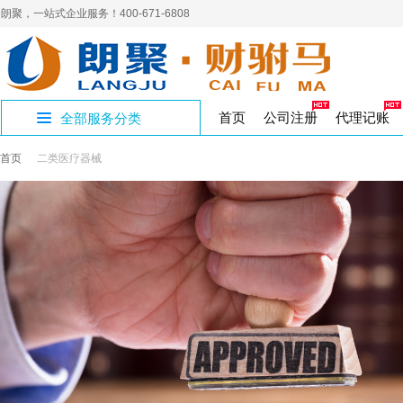
朗聚，一站式企业服务！400-671-6808
首页
公司注册
代理记账
全部服务分类
首页
二类医疗器械
公司证章补办
公司账户注销
人力资源许可证
补办商标证书
进出口企业记账
员工新参保
400电话
营销
社
开设公司专区
制章刻章
公司注销
人力资源
代理记账
企业社保
网络营销
商标
商标转让
公积金开户
商标
社
国家局核名
解除异常名录
三类医疗器械
国地税报道
集团官网
企业
注
年
公司核名
公司变更
食品医疗
税务代办
高端建站
变更注销专区
注册资金变更
作品著作权
工作居住证单位
软
工作居住证
著作权
璧山区注册公司
经营性演出许可
验资报告
财务
注册地址
影视演出
审计验资
资质许可专区
九龙坡区注册公
实用新型专利
版权专利
渝北区注册公司
出版物许可申请
企业合理节税
文化出版
税收筹划
知识产权专区
香港公司设立
公司注册
SP经营许可证
增值电信
股份公司注册
财税服务专区