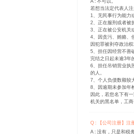
A :
不可以。
若想当法定代表人注
1、无民事行为能力
2、正在服刑或者被
3、正在被公安机关
4、因贪污、贿赂、
因犯罪被剥夺政治权
5、担任因经营不善
完结之日起未逾3年
6、担任吊销营业执
的人。
7、个人负债数额较
8、因逾期未参加年
因此，若您名下有一
机关的黑名单，工商
Q : 【公司注册】
A :
没有，只是和税