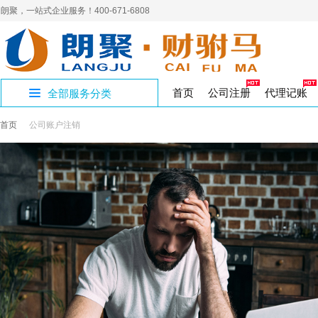
朗聚，一站式企业服务！400-671-6808
首页
公司注册
代理记账
全部服务分类
首页
公司账户注销
公司证章补办
公司账户注销
人力资源许可证
补办商标证书
进出口企业记账
员工新参保
400电话
营销
社
开设公司专区
制章刻章
公司注销
人力资源
代理记账
企业社保
网络营销
商标
商标转让
公积金开户
商标
社
国家局核名
解除异常名录
三类医疗器械
国地税报道
集团官网
企业
注
年
公司核名
公司变更
食品医疗
税务代办
高端建站
变更注销专区
注册资金变更
作品著作权
工作居住证单位
软
工作居住证
著作权
璧山区注册公司
经营性演出许可
验资报告
财务
注册地址
影视演出
审计验资
资质许可专区
九龙坡区注册公
实用新型专利
版权专利
渝北区注册公司
出版物许可申请
企业合理节税
文化出版
税收筹划
知识产权专区
香港公司设立
公司注册
SP经营许可证
增值电信
股份公司注册
财税服务专区