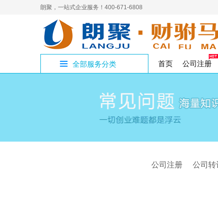
朗聚，一站式企业服务！400-671-6808
首页
公司注册
全部服务分类
公
公
人
补
进
员
4
开设公司专区
制章刻章
公司注销
人力资源
代理记账
企业社保
网络营销
商标
商
公
国
解
三
国
集
公司核名
公司变更
食品医疗
税务代办
高端建站
变更注销专区
注
作
工
工作居住证
著作权
璧
经
验
注册地址
影视演出
审计验资
资质许可专区
九
实
版权专利
公司注册
公司转
渝
出
企
文化出版
税收筹划
知识产权专区
香
公司注册
S
增值电信
股
财税服务专区