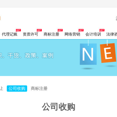
代理记账
资质许可
商标注册
网络营销
会计培训
法律
司证章补办
司账户注销
力资源许可证
办商标证书
出口企业记账
工新参保
00电话
营销策划
社保补缴
代理登报
外资公司注销
商标驳回复审
劳务派遣许可证
一般纳税人企业记账
百度竞价
社保增减人员
法人专用章
合资公司注销
商标宽展
网络推广
小规模企业记账
财务专用章
参保人员信息变化
商标续展
一般纳税人注销
发票章
商标许可备案
社保销户
合同章
小规模纳税人
商标注销
社保信
公章
标转让
积金开户
商标变更
社保开户
家局核名
除异常名录
类医疗器械
地税报道
团官网
企业官网
注册公司加急核名
年度企业汇算清缴
外资公司变更
二类医疗器械
跨区变更
食品经营许可证
公司核名
税控托管
经营范围变更
税控申请
银行开户
注册地址变更
册资金变更
品著作权
作居住证单位开户
软件著作权
高管变更
名称变更
山区注册公司
营性演出许可证
资报告
财务审计
巴南区注册公司
广播电视节目制作许可
渝中区注册公司
江北区注册公司
南岸区
龙坡区注册公司
用新型专利
发明专利
沙坪坝区注册公司
外观设计专利
大渡口区注册公司
北碚区注册公司
让
公司收购
商标注册
北区注册公司
版物许可申请
业合理节税
公司收购
港公司设立
外商独资公司注册
个人独资企业设立
合伙企业设立
分公司
P经营许可证
ISP经营许可证
ICP经营许可证
份公司注册
集团公司注册
外资公司注册
内资公司注册