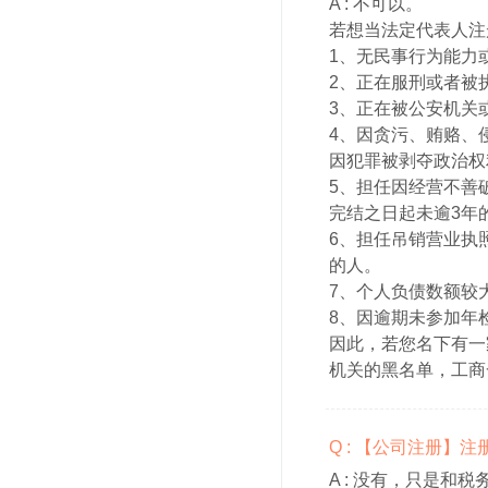
A :
不可以。
若想当法定代表人注
1、无民事行为能力
2、正在服刑或者被
3、正在被公安机关
4、因贪污、贿赂、
因犯罪被剥夺政治权
5、担任因经营不善
完结之日起未逾3年
6、担任吊销营业执
的人。
7、个人负债数额较
8、因逾期未参加年
因此，若您名下有一
机关的黑名单，工商
Q : 【公司注册】
A :
没有，只是和税