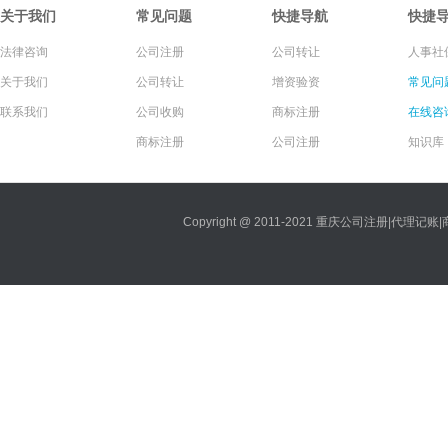
关于我们
常见问题
快捷导航
快捷
法律咨询
公司注册
公司转让
人事社
关于我们
公司转让
增资验资
常见问
联系我们
公司收购
商标注册
在线咨
商标注册
公司注册
知识库
Copyright @ 2011-2021 重庆公司注册|代理记账